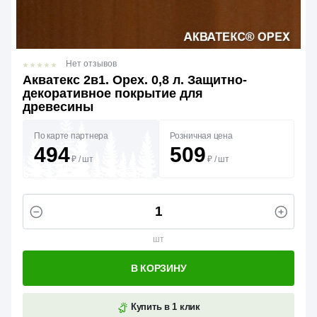
Нет отзывов
Акватекс 2в1. Орех. 0,8 л. Защитно-
декоративное покрытие для
древесины
По карте партнера
Розничная цена
494
509
₽
/
шт
₽
/
шт
шт
В КОРЗИНУ
Купить в 1 клик