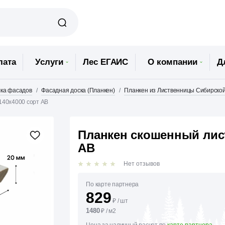
лата
Услуги
Лес ЕГАИС
О компании
Д
ка фасадов
Фасадная доска (Планкен)
Планкен из Лиственницы Сибирско
140х4000 сорт АВ
Планкен скошенный лист
АВ
Нет отзывов
По карте партнера
829
₽
/
шт
1480
₽
/
м2