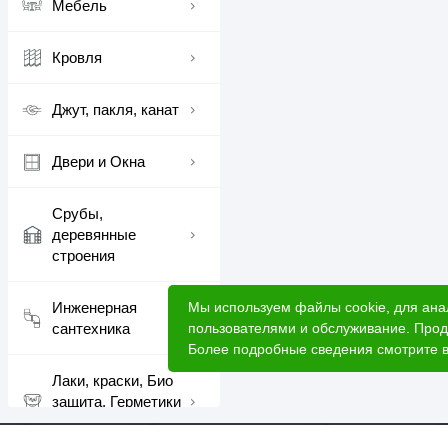
Мебель
Кровля
Джут, пакля, канат
Двери и Окна
Срубы,
деревянные
строения
Мы используем файлы cookie, для ана
Инженерная
пользователями и обслуживание. Прод
сантехника
Более подробные сведения смотрите 
Лаки, краски, Био
защита, Герметики
шовные