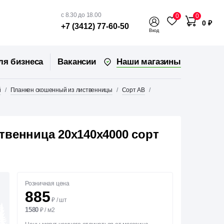
с 8.30 до 18.00
0
0
0 ₽
+7 (3412) 77-60-50
Вход
Наши магазины
ля бизнеса
Вакансии
й
Планкен скошенный из лиственницы
Сорт АВ
венница 20х140х4000 сорт
Розничная цена
885
₽
/
шт
1580
₽
/
м2