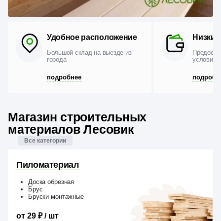
Удобное расположение
Низкие
Большой склад на выезде из
Предоста
города
условия п
подробнее
подробн
Магазин строительных
материалов Лесовик
Все категории
Пиломатериал
Доска обрезная
Брус
Бруски монтажные
от 29 ₽ / шт