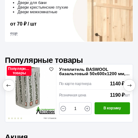
Двери для бани
Двери крестьянские глухие
Двери межкомнатные
от 70 ₽ / шт
еще
Популярные товары
Популярные
Утеплитель BASWOOL
товары
базальтовый 50х600х1200 мм,
45-50 кг/м³, 6 шт в упаковке
1140 ₽
По карте партнера
/
шт
1190 ₽
Розничная цена
/
шт
В корзину
Нет отзывов
Акция