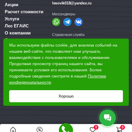
lesovik018@yandex.ru
Акции
Расчет стоимости
Мессенджеры
Услуги
Лес ЕГАИС
О компании
Справочная служба
Доставка и оплата
+7 (3412) 77-60-50
Мы используем файлы cookie, для анализа событий на
Для бизнеса
нашем веб-сайте, что позволяет нам улучшать
взаимодействие с пользователями и обслуживание.
Наши магазины
Продолжая просмотр страниц нашего сайта, вы
принимаете условия его использования. Более
подробные сведения смотрите в нашей
Политике
Наши адреса
конфиденциальности
.
Ижевск, Воткинское шоссе, 340
Реквизиты
Хорошо
Владелец:
ИП Малафеев Олег Павлович ИНН 183512565563
ОГРН 306184112600027
0
0