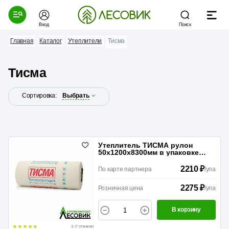
Вход
Поиск
Главная
Каталог
Утеплители
Тисма
Тисма
Сортировка:
Выбрать
Утеплитель ТИСМА рулон
50х1200х8300мм в упаковке
19,9м2
2210 ₽
По карте партнера
/
упа
2275 ₽
Розничная цена
/
упа
В корзину
5 (7 отзывов)