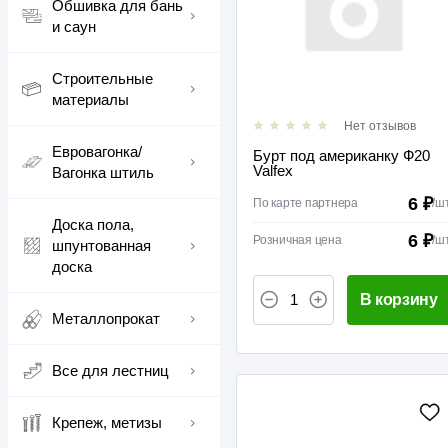
Обшивка для бань
и саун
Строительные
материалы
Нет отзывов
Евровагонка/
Бурт под американку Ф20
Valfex
Вагонка штиль
6 ₽
По карте партнера
/
ш
Доска пола,
6 ₽
Розничная цена
/
ш
шпунтованная
доска
В корзину
Металлопрокат
Все для лестниц
Крепеж, метизы