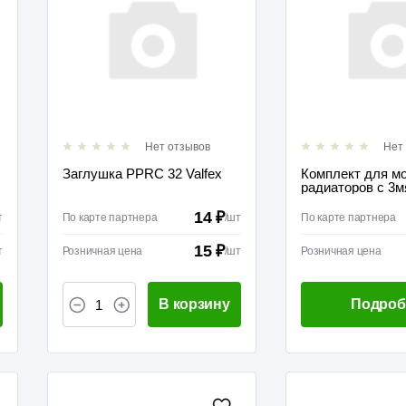
Нет отзывов
Нет
Заглушка PPRC 32 Valfex
Комплект для м
радиаторов с 3м
кроншт.3/4 Valfex
14 ₽
т
По карте партнера
/
шт
По карте партнера
15 ₽
т
Розничная цена
/
шт
Розничная цена
В корзину
Подроб