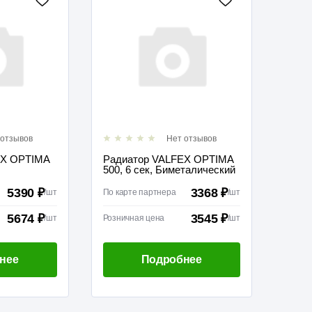
 отзывов
Нет отзывов
EX OPTIMA
Радиатор VALFEX OPTIMA
500, 6 сек, Биметалический
5390 ₽
3368 ₽
/
шт
По карте партнера
/
шт
5674 ₽
3545 ₽
/
шт
Розничная цена
/
шт
нее
Подробнее