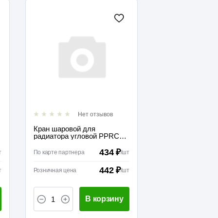
Нет отзывов
Кран шаровой для
радиатора угловой PPRC
25 х 3/4 TEBO
434 ₽
т
По карте партнера
/
шт
442 ₽
т
Розничная цена
/
шт
В корзину