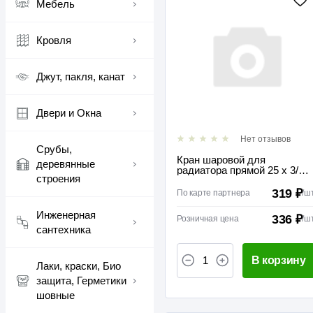
Мебель
Кровля
Джут, пакля, канат
Двери и Окна
Нет отзывов
Срубы,
Кран шаровой для
деревянные
радиатора прямой 25 х 3/4
строения
Valfex
319 ₽
По карте партнера
/
ш
Инженерная
336 ₽
Розничная цена
/
ш
сантехника
В корзину
Лаки, краски, Био
защита, Герметики
шовные