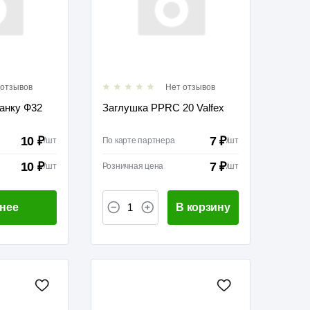
 отзывов
Нет отзывов
анку Ф32
Заглушка PPRC 20 Valfex
10 ₽
7 ₽
/
шт
По карте партнера
/
шт
10 ₽
7 ₽
/
шт
Розничная цена
/
шт
нее
В корзину