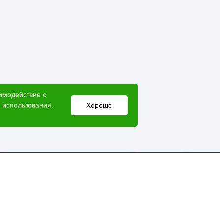
аимодействие с
 использования.
Хорошо
Электронный адрес
lesovik018@yandex.ru
Мессенджеры