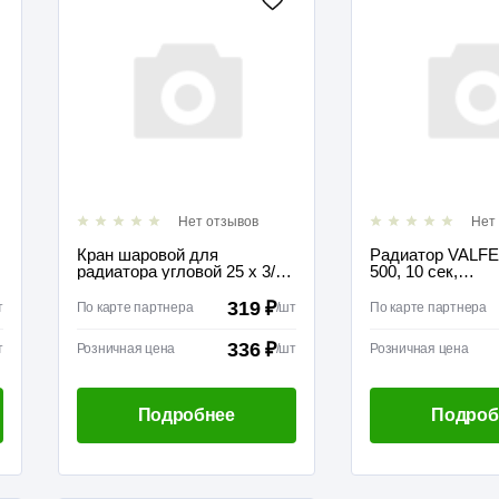
Нет отзывов
Нет
Кран шаровой для
Радиатор VALF
радиатора угловой 25 х 3/4
500, 10 сек,
Valfex
Биметалический
319 ₽
т
По карте партнера
/
шт
По карте партнера
336 ₽
т
Розничная цена
/
шт
Розничная цена
Подробнее
Подроб