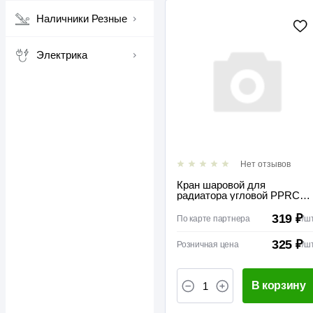
Наличники Резные
Электрика
Нет отзывов
Кран шаровой для
радиатора угловой PPRC
20 х 1/2 TEBO
319 ₽
По карте партнера
/
ш
325 ₽
Розничная цена
/
ш
В корзину