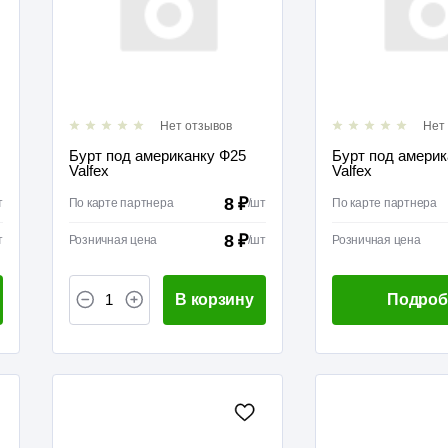
Нет отзывов
Нет
Бурт под американку Ф25
Бурт под америк
Valfex
Valfex
8 ₽
т
По карте партнера
/
шт
По карте партнера
8 ₽
т
Розничная цена
/
шт
Розничная цена
В корзину
Подроб