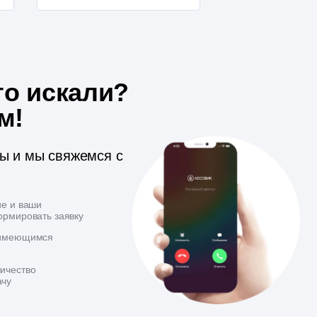
то искали?
м!
ты и мы свяжемся с
ие и ваши
ормировать заявку
 имеющимся
ичество
ачу