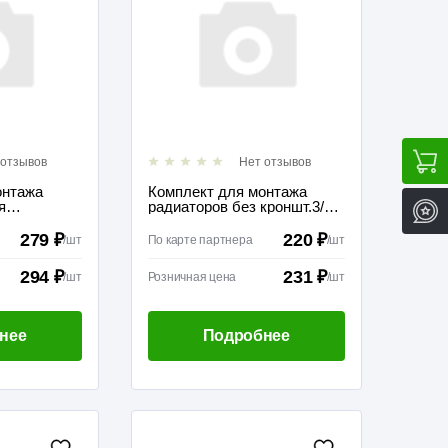
 отзывов
Нет отзывов
онтажа
Комплект для монтажа
я
радиаторов без кроншт.3/4
Valfex
279 ₽
220 ₽
/
шт
По карте партнера
/
шт
294 ₽
231 ₽
/
шт
Розничная цена
/
шт
нее
Подробнее