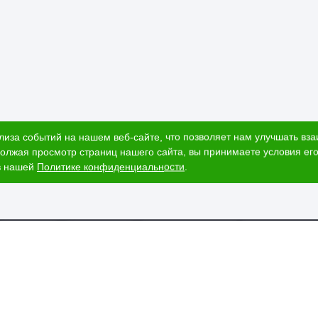
лиза событий на нашем веб-сайте, что позволяет нам улучшать вз
олжая просмотр страниц нашего сайта, вы принимаете условия его
в нашей
Политике конфиденциальности
.
ог
Наши адреса
и
Ижевск, Воткинское шоссе, 340
т стоимости