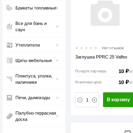
Брикеты топливные
Все для бань и
саун
Утеплители
Нет отзывов
Заглушка PPRC 25 Valfex
Щиты мебельные
10 ₽
По карте партнера
/
ш
Плинтуса, уголки,
10 ₽
наличники
Розничная цена
/
ш
Печи, дымоходы
В корзину
Палубно-террасная
доска