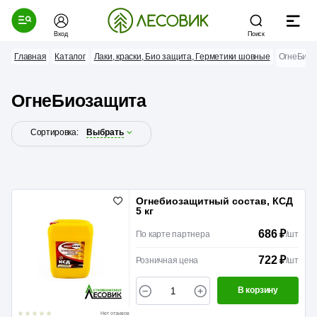
Вход
Поиск
Главная
Каталог
Лаки, краски, Био защита, Герметики шовные
ОгнеБио
ОгнеБиозащита
Сортировка:
Выбрать
Огнебиозащитный состав, КСД
5 кг
686 ₽
По карте партнера
/
шт
722 ₽
Розничная цена
/
шт
В корзину
Нет отзывов