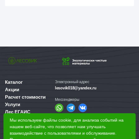
Каталог
Электронный адрес
lesovik018@yandex.ru
Акции
Расчет стоимости
Мессенджеры
Услуги
Лес ЕГАИС
О компании
Мы используем файлы cookie, для анализа событий на
Справочная служба
Доставка и оплата
нашем веб-сайте, что позволяет нам улучшать
+7 (3412) 77-60-50
взаимодействие с пользователями и обслуживание.
Для бизнеса