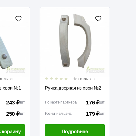
 отзывов
Нет отзывов
з хвои №1
Ручка дверная из хвои №2
243 ₽
176 ₽
/
шт
По карте партнера
/
шт
250 ₽
179 ₽
/
шт
Розничная цена
/
шт
 корзину
Подробнее