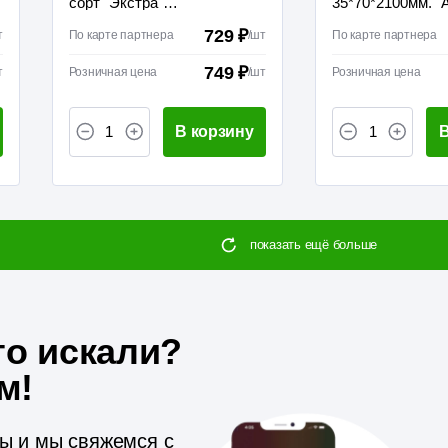
сорт "Экстра"
35*70*2100мм. "
42*92*2100мм
Сучковый
729 ₽
т
По карте партнера
/
шт
По карте партнера
749 ₽
т
Розничная цена
/
шт
Розничная цена
В корзину
В
показать ещё больше
то искали?
м!
ты и мы свяжемся с