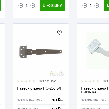
В корзину
В
Нет отзывов
Нет
Навес - стрела ПС-250 Б/П
Навес - стрела 
ЦИНК 60
118 ₽
т
По карте партнера
/
шт
По карте партнера
120 ₽
т
Розничная цена
/
шт
Розничная цена