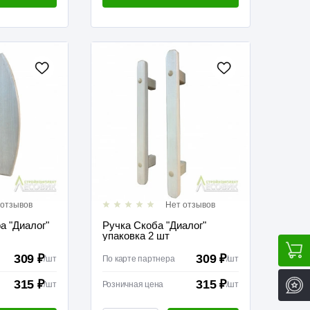
 отзывов
Нет отзывов
а "Диалог"
Ручка Скоба "Диалог"
упаковка 2 шт
309 ₽
309 ₽
/
шт
По карте партнера
/
шт
315 ₽
315 ₽
/
шт
Розничная цена
/
шт