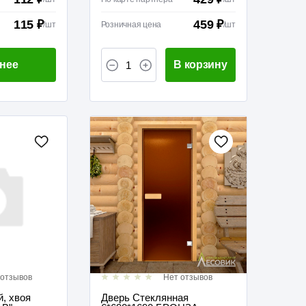
115 ₽
459 ₽
/
шт
Розничная цена
/
шт
нее
В корзину
 отзывов
Нет отзывов
, хвоя
Дверь Стеклянная