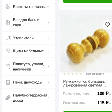
Брикеты топливные
Все для бань и
саун
Утеплители
Щиты мебельные
Плинтуса, уголки,
наличники
Нет отзывов
Ручка-кнопка, большая,
Печи, дымоходы
лакированная светлая
(40,10)
109 ₽
По карте партнера
/
ш
Палубно-террасная
доска
115 ₽
Розничная цена
/
ш