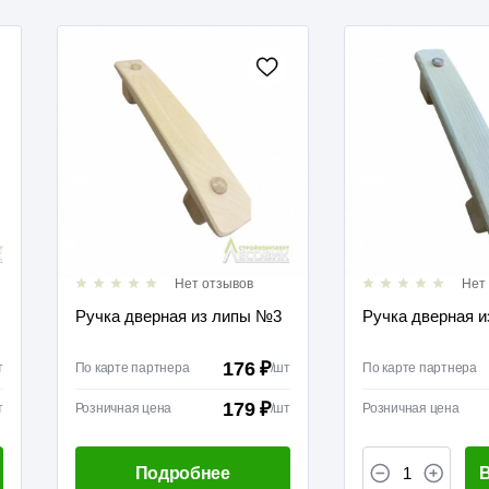
Нет отзывов
Нет
Ручка дверная из липы №3
Ручка дверная и
176 ₽
т
По карте партнера
/
шт
По карте партнера
179 ₽
т
Розничная цена
/
шт
Розничная цена
Подробнее
В