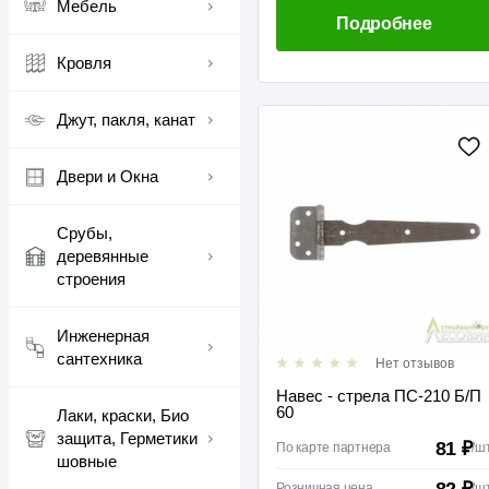
Мебель
Подробнее
Кровля
Джут, пакля, канат
Двери и Окна
Срубы,
деревянные
строения
Инженерная
сантехника
Нет отзывов
Навес - стрела ПС-210 Б/П
60
Лаки, краски, Био
защита, Герметики
81 ₽
По карте партнера
/
ш
шовные
82 ₽
Розничная цена
/
ш