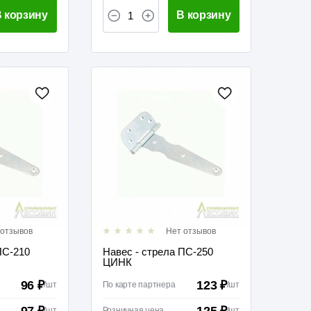
 корзину
В корзину
 отзывов
Нет отзывов
ПС-210
Навес - стрела ПС-250
ЦИНК
96 ₽
123 ₽
/
шт
По карте партнера
/
шт
97 ₽
125 ₽
/
шт
Розничная цена
/
шт