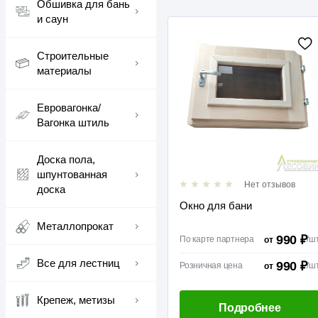
Обшивка для бань
и саун
Строительные
материалы
Евровагонка/
Вагонка штиль
Доска пола,
шпунтованная
Нет отзывов
доска
Окно для бани
Металлопрокат
990 ₽
По карте партнера
/
ш
от
Все для лестниц
990 ₽
Розничная цена
/
ш
от
Крепеж, метизы
Подробнее