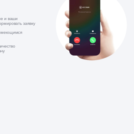
ие и ваши
ормировать заявку
 имеющимся
ичество
ачу