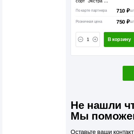
сорт "Экстра"
35*70*2100мм
710 ₽
По карте партнера
/
ш
750 ₽
Розничная цена
/
ш
В корзину
Не нашли ч
Мы поможе
Оставьте ваши контак