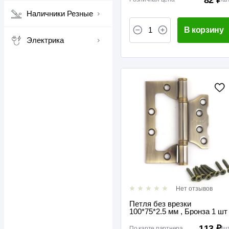
Наличники Резные
В корзину
Электрика
Нет отзывов
Петля без врезки
100*75*2.5 мм , Бронза 1 шт
113 ₽
По карте партнера
/
ш