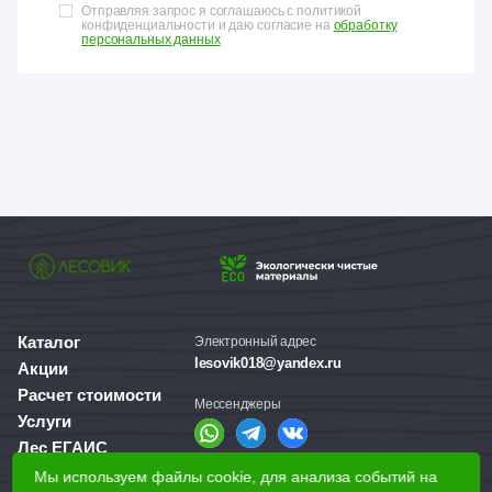
Отправляя запрос я соглашаюсь с политикой
конфиденциальности и даю согласие на
обработку
персональных данных
Каталог
Электронный адрес
lesovik018@yandex.ru
Акции
Расчет стоимости
Мессенджеры
Услуги
Лес ЕГАИС
О компании
Мы используем файлы cookie, для анализа событий на
Справочная служба