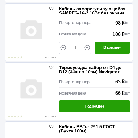
Кабель саморегулирующийся
SAMREG-16-2 16Вт без экрана
98 ₽
По карте партнера
/
шт
100 ₽
Розничная цена
/
шт
В корзину
Нет отзывов
Термоусадка набор от D4 до
D12 (34шт х 10см) Navigator
71192
63 ₽
По карте партнера
/
шт
66 ₽
Розничная цена
/
шт
Подробнее
Нет отзывов
Кабель ВВГнг 2* 1,5 ГОСТ
(Бухта 100м)