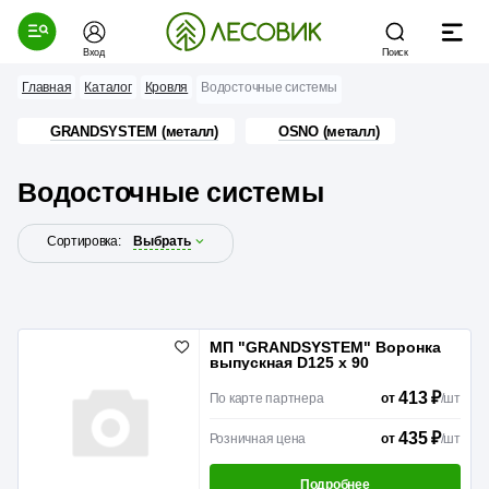
Вход
Поиск
Главная
Каталог
Кровля
Водосточные системы
GRANDSYSTEM (металл)
OSNO (металл)
Водосточные системы
Сортировка:
Выбрать
МП "GRANDSYSTEM" Воронка
выпускная D125 x 90
413 ₽
По карте партнера
/
шт
от
435 ₽
Розничная цена
/
шт
от
Подробнее