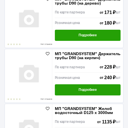
трубы D90 (на дерево)
171 ₽
По карте партнера
/
шт
от
180 ₽
Розничная цена
/
шт
от
Подробнее
Нет отзывов
МП "GRANDSYSTEM" Держатель
трубы D90 (на кирпич)
228 ₽
По карте партнера
/
шт
от
240 ₽
Розничная цена
/
шт
от
Подробнее
Нет отзывов
МП "GRANDSYSTEM" Желоб
водосточный D125 x 3000мм
1135 ₽
По карте партнера
/
шт
от