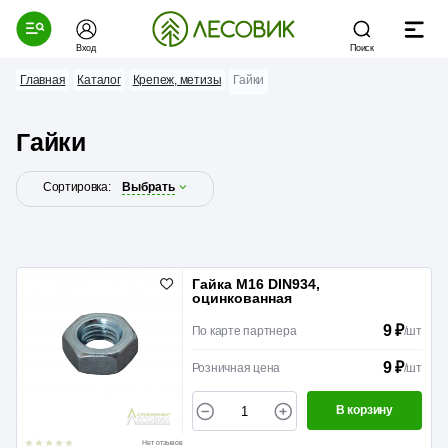
Вход
Поиск
Главная
Каталог
Крепеж, метизы
Гайки
Гайки
Сортировка:
Выбрать
Гайка М16 DIN934,
оцинкованная
9 ₽
По карте партнера
/
шт
9 ₽
Розничная цена
/
шт
В корзину
Нет отзывов