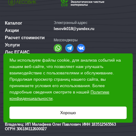
Каталог
Электронный адрес
lesovik018@yandex.ru
Акции
Расчет стоимости
Мессенджеры
Услуги
Лес ЕГАИС
О компании
Мы используем файлы cookie, для анализа событий на
Справочная служба
Доставка и оплата
нашем веб-сайте, что позволяет нам улучшать
+7 (3412) 77-60-50
взаимодействие с пользователями и обслуживание.
Для бизнеса
Продолжая просмотр страниц нашего сайта, вы
принимаете условия его использования. Более
Наши магазины
подробные сведения смотрите в нашей
Политике
конфиденциальности
.
Наши адреса
Ижевск, Воткинское шоссе, 340
Хорошо
Реквизиты
Владелец:
ИП Малафеев Олег Павлович ИНН 183512565563
ОГРН 306184112600027