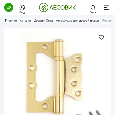
Вход
Поиск
Главная
Каталог
Двери и Окна
Аксессуары для дверей и окон
Петля бе