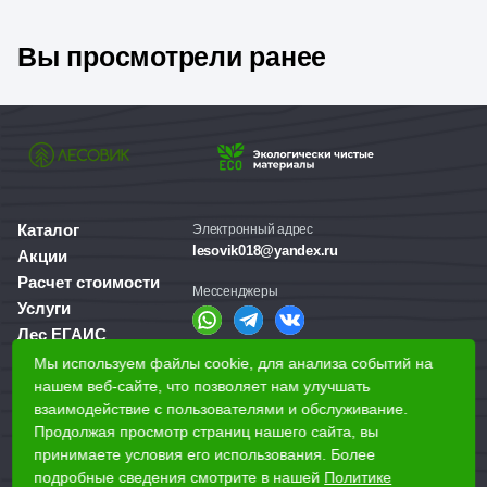
Вы просмотрели ранее
Каталог
Электронный адрес
lesovik018@yandex.ru
Акции
Расчет стоимости
Мессенджеры
Услуги
Лес ЕГАИС
О компании
Мы используем файлы cookie, для анализа событий на
Справочная служба
Доставка и оплата
нашем веб-сайте, что позволяет нам улучшать
+7 (3412) 77-60-50
взаимодействие с пользователями и обслуживание.
Для бизнеса
Продолжая просмотр страниц нашего сайта, вы
принимаете условия его использования. Более
Наши магазины
подробные сведения смотрите в нашей
Политике