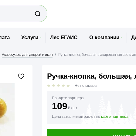
лата
Услуги
Лес ЕГАИС
О компании
Д
Аксессуары для дверей и окон
Ручка-кнопка, большая, лакированная светлая
Ручка-кнопка, большая, 
Нет отзывов
По карте партнера
109
₽
/
шт
Цена за наличный расчет по
карте партнера