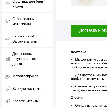
Обшивка для бань
и саун
Строительные
материалы
Доставка и оп
Евровагонка/
Вагонка штиль
Доставка
Доска пола,
шпунтованная
Мы доставим ваш зак
только на ваш заказ б
доска
сообщить точное врем
Для доставки мы исп
Металлопрокат
требуется выгрузка, м
Стоимость доставки
Все для лестниц
сумму вам назовет ме
Оплата
Крепеж, метизы
Оплатить покупку м