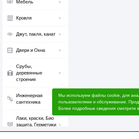
Мебель
Кровля
Джут, пакля, канат
Двери и Окна
Срубы,
деревянные
строения
Мы используем файлы cookie, для ана
Инженерная
пользователями и обслуживание. Прод
сантехника
Более подробные сведения смотрите 
Лаки, краски, Био
защита, Герметики
шовные