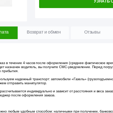
УЗНАТЬ 
лата
Возврат и обмен
Отзывы
аз в течение 4 часов после оформления (среднее фактическое время
удет назначен водитель, вы получите СМС-уведомление. Перед погру
я прибытия.
ользуем надежный транспорт: автомобили «Газель» (грузоподъемност
ожем отправить манипулятор.
 рассчитывается индивидуально и зависит от расстояния и веса зак
неджер после оформления заказа.
ожно любым удобным способом: наличными при получении, банковск