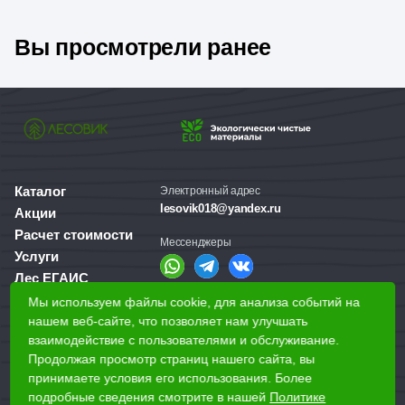
Вы просмотрели ранее
Каталог
Электронный адрес
lesovik018@yandex.ru
Акции
Расчет стоимости
Мессенджеры
Услуги
Лес ЕГАИС
О компании
Мы используем файлы cookie, для анализа событий на
Справочная служба
Доставка и оплата
нашем веб-сайте, что позволяет нам улучшать
+7 (3412) 77-60-50
взаимодействие с пользователями и обслуживание.
Для бизнеса
Продолжая просмотр страниц нашего сайта, вы
принимаете условия его использования. Более
Наши магазины
подробные сведения смотрите в нашей
Политике