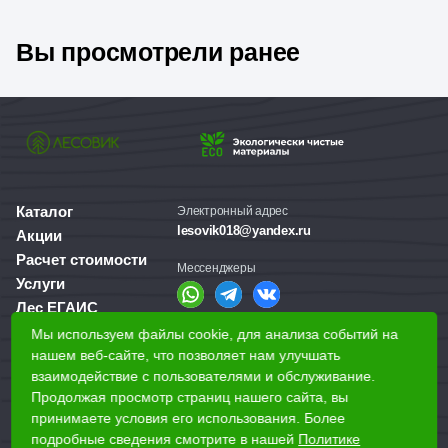
Вы просмотрели ранее
Каталог
Электронный адрес
lesovik018@yandex.ru
Акции
Расчет стоимости
Мессенджеры
Услуги
Лес ЕГАИС
О компании
Мы используем файлы cookie, для анализа событий на
Справочная служба
Доставка и оплата
нашем веб-сайте, что позволяет нам улучшать
+7 (3412) 77-60-50
взаимодействие с пользователями и обслуживание.
Для бизнеса
Продолжая просмотр страниц нашего сайта, вы
принимаете условия его использования. Более
Наши магазины
подробные сведения смотрите в нашей
Политике