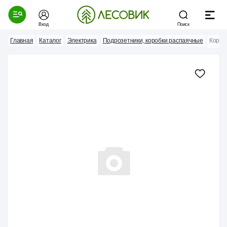
Вход
Поиск
Главная
Каталог
Электрика
Подрозетники, коробки распаячные
Коробк