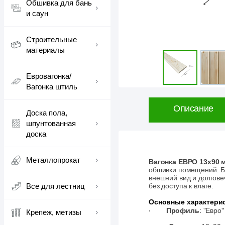
Обшивка для бань
и саун
Строительные
материалы
Евровагонка/
Вагонка штиль
Описание
Доска пола,
шпунтованная
доска
Металлопрокат
Вагонка ЕВРО 13х90 
обшивки помещений. Б
внешний вид и долгове
Все для лестниц
без доступа к влаге.
Основные характерис
·
Профиль
: "Евро
Крепеж, метизы