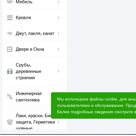
Вагонка с профилем "е
Мебель
Отделке жилых по
Обшивке бань, сау
Кровля
Создании интерьер
Условия эксплуатаци
Джут, пакля, канат
Для сохранения внешне
лаки, масла).
Двери и Окна
Хвойная вагонка "евро"
вы можете в нашем инт
Срубы,
деревянные
строения
Инженерная
Мы используем файлы cookie, для ана
сантехника
пользователями и обслуживание. Прод
Более подробные сведения смотрите 
Лаки, краски, Био
защита, Герметики
шовные