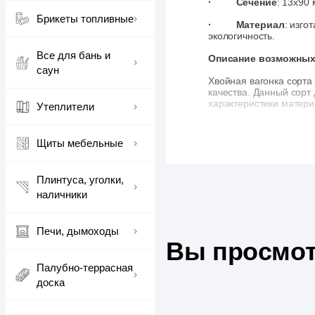
· Сечение
: 13х90
Брикеты топливные
·
Материал
: изго
экологичность.
Все для бань и
Описание возможных 
саун
Хвойная вагонка сорта
качества. Данный сорт
характеристики матери
Утеплители
1.
Небольшие тр
Возможно наличие мелк
Щиты мебельные
2.
Светлые сучки 
Допускается присутств
Плинтуса, уголки,
прочность вагонки.
наличники
3.
Смоляные карм
Возможно наличие смо
свойства материала.
Печи, дымоходы
Вы просмот
Все перечисленные деф
прочность и общее кач
Палубно-террасная
для тех, кто ищет кач
доска
Применение: