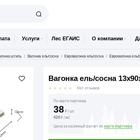
лата
Услуги
Лес ЕГАИС
О компании
Д
агонка штиль
Вагонка ель/сосна
Евровагонка ель/сосна
Евровагонка ель/
Вагонка ель/сосна 13х9
Нет отзывов
По карте партнера
38
₽
/
шт
420
₽
/
м2
Цена за наличный расчет по
карте партнера