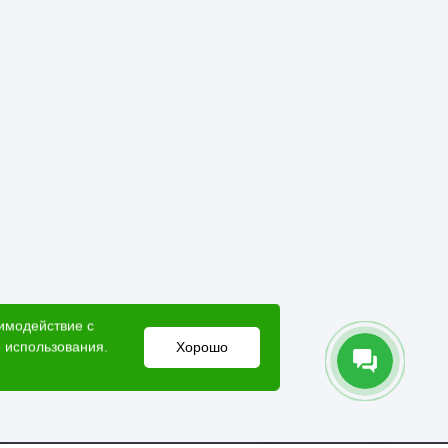
гонку защитными составами (антисептики,
й цены. Купить вагонку в Ижевске с доставкой
аимодействие с
 использования.
Хорошо