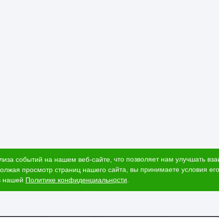
вро" широко используется в:
мещений (гостиные, спальни, коридоры).
н и террас.
ов в стиле кантри, сканди или классика.
и:
го вида и продления срока службы рекомендуется обрабатывать ва
 13х90 мм — это идеальное сочетание качества, эстетики и доступно
ернет-магазине.
лиза событий на нашем веб-сайте, что позволяет нам улучшать вз
олжая просмотр страниц нашего сайта, вы принимаете условия его
в нашей
Политике конфиденциальности
.