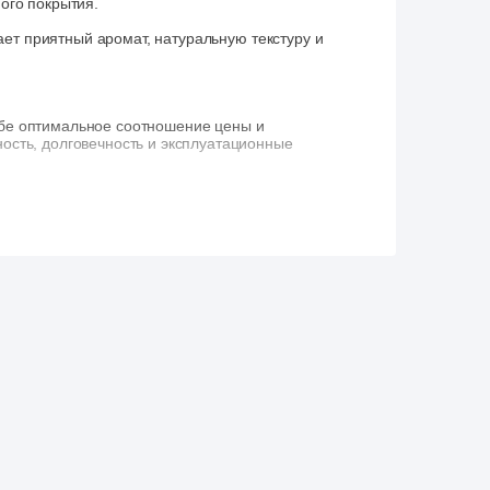
ого покрытия.
вает приятный аромат, натуральную текстуру и
ебе оптимальное соотношение цены и
ность, долговечность и эксплуатационные
её функциональность.
 Эти сучки не выпадают и не влияют на
 которые не ухудшают эксплуатационные
ми. Они не влияют на долговечность,
работ. Сорт АВ — это оптимальный вариант