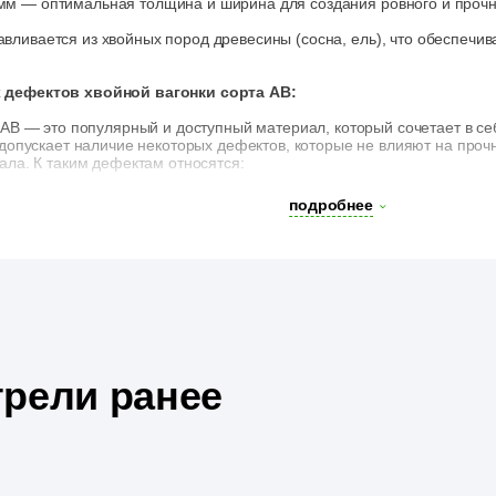
 мм — оптимальная толщина и ширина для создания ровного и прочн
тавливается из хвойных пород древесины (сосна, ель), что обеспечи
дефектов хвойной вагонки сорта АВ:
 АВ — это популярный и доступный материал, который сочетает в с
 допускает наличие некоторых дефектов, которые не влияют на проч
ала. К таким дефектам относятся:
ещины
:
подробнее
их трещин, которые не нарушают целостность доски и не снижают 
в неограниченном количестве
:
ие светлых (здоровых) сучков любого размера и в любом количестве.
аны
:
ляных карманов — естественных особенностей хвойной древесины,
рели ранее
екты являются допустимыми для сорта АВ и не считаются критичны
ество вагонки, делая её привлекательным выбором для отделочных 
ественный материал по доступной цене.