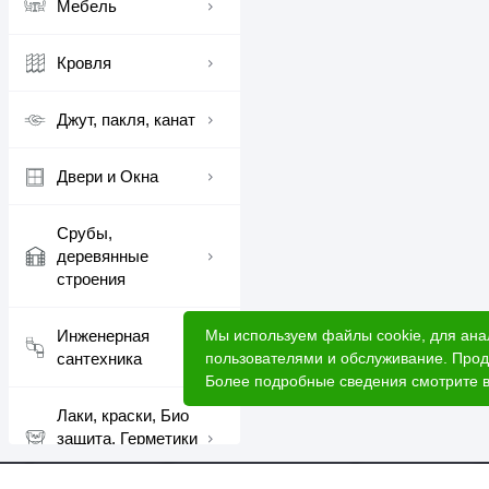
Мебель
Кровля
Джут, пакля, канат
Двери и Окна
Срубы,
деревянные
строения
Мы используем файлы cookie, для ана
Инженерная
пользователями и обслуживание. Прод
сантехника
Более подробные сведения смотрите 
Лаки, краски, Био
защита, Герметики
шовные