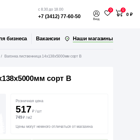
с 8.30 до 18.00
0
0
0 ₽
+7 (3412) 77-60-50
Вход
Наши магазины
ля бизнеса
Вакансии
Вагонка лиственница 14х138х5000мм сорт В
х138х5000мм сорт В
Розничная цена
517
₽
/
шт
749
₽
/
м2
Цены могут немного отличаться от магазина