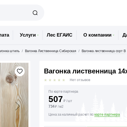
лата
Услуги
Лес ЕГАИС
О компании
Д
агонка штиль
Вагонка Лиственница Сибирская
Вагонка лиственница сорт В
Вагонка лиственница 14
Нет отзывов
По карте партнера
507
₽
/
шт
734
₽
/
м2
Цена за наличный расчет по
карте партнера