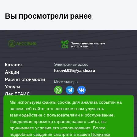
Вы просмотрели ранее
Каталог
Электронный адрес
lesovik018@yandex.ru
Акции
Расчет стоимости
Мессенджеры
Услуги
Лес ЕГАИС
О компании
Мы используем файлы cookie, для анализа событий на
Справочная служба
Доставка и оплата
нашем веб-сайте, что позволяет нам улучшать
+7 (3412) 77-60-50
взаимодействие с пользователями и обслуживание.
Для бизнеса
Продолжая просмотр страниц нашего сайта, вы
принимаете условия его использования. Более
Наши магазины
подробные сведения смотрите в нашей
Политике