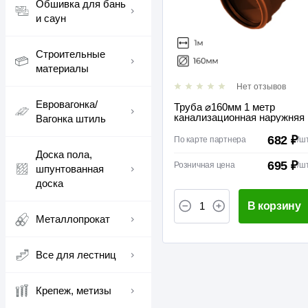
Обшивка для бань
и саун
Строительные
материалы
Нет отзывов
Евровагонка/
Труба ⌀160мм 1 метр
канализационная наружняя
Вагонка штиль
682 ₽
По карте партнера
/
ш
Доска пола,
695 ₽
Розничная цена
/
ш
шпунтованная
доска
В корзину
Металлопрокат
Все для лестниц
Крепеж, метизы