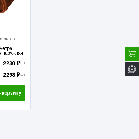
 отзывов
 метра
я наружняя
2230 ₽
/
шт
2298 ₽
/
шт
 корзину