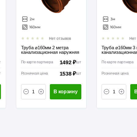
Нет отзывов
Нет
Труба ⌀160мм 2 метра
Труба ⌀160мм 3
канализационная наружняя
канализационна
1492 ₽
т
По карте партнера
/
шт
По карте партнера
1538 ₽
т
Розничная цена
/
шт
Розничная цена
В корзину
В