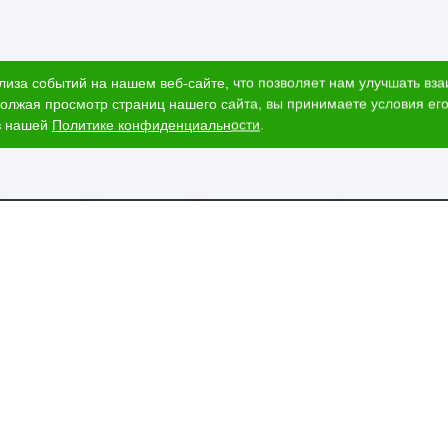
лиза событий на нашем веб-сайте, что позволяет нам улучшать вз
олжая просмотр страниц нашего сайта, вы принимаете условия его
в нашей
Политике конфиденциальности
.
ог
Наши адреса
и
Ижевск, Воткинское шоссе, 340
т стоимости
и
ЕГАИС
пании
вка и оплата
изнеса