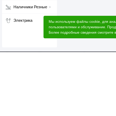
Наличники Резные
Электрика
Мы используем файлы cookie, для ана
пользователями и обслуживание. Прод
Более подробные сведения смотрите 
Катал
Акци
Расче
Услуг
2026 © Лесовик - интернет-магазин.
Лес 
Данный интернет-сайт носит исключительно
О ком
информационный характер, вся информация носит
ознакомительный характер и ни при каких условиях
Доста
не является публичной офертой.
Для б