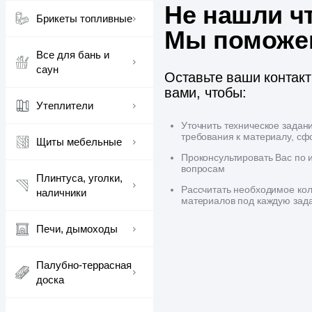
Не нашли ч
Брикеты топливные
Мы поможе
Все для бань и
саун
Оставьте ваши контак
вами, чтобы:
Утеплители
Уточнить техническое задан
требования к материалу, сф
Щиты мебельные
Проконсультировать Вас по
вопросам
Плинтуса, уголки,
Рассчитать необходимое кол
наличники
материалов под каждую зад
Печи, дымоходы
Палубно-террасная
доска