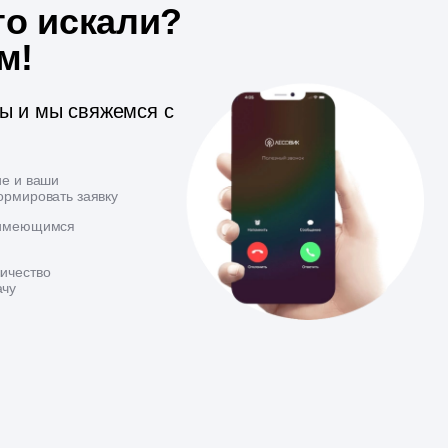
то искали?
м!
ты и мы свяжемся с
ие и ваши
ормировать заявку
 имеющимся
ичество
ачу