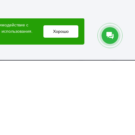
аимодействие с
 использования.
Хорошо
Электронный адрес
lesovik018@yandex.ru
Мессенджеры
Справочная служба
+7 (3412) 77-60-50