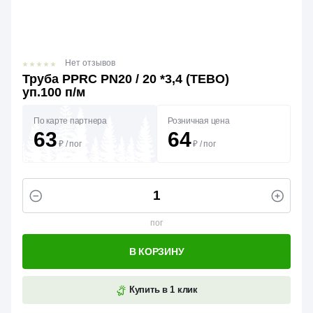
Нет отзывов
Труба PPRC PN20 / 20 *3,4 (TEBO)
уп.100 п/м
По карте партнера
Розничная цена
63
64
₽
/
пог
₽
/
пог
пог
В КОРЗИНУ
Купить в 1 клик