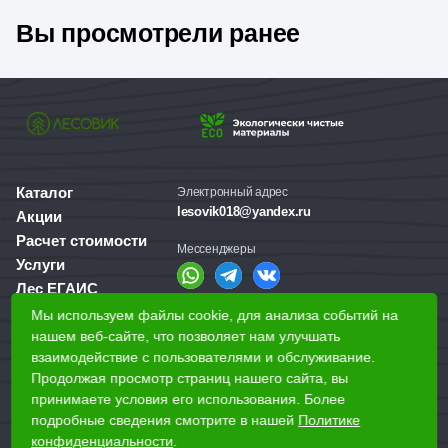
Вы просмотрели ранее
Каталог
Электронный адрес
lesovik018@yandex.ru
Акции
Расчет стоимости
Мессенджеры
Услуги
Лес ЕГАИС
О компании
Мы используем файлы cookie, для анализа событий на
Справочная служба
Доставка и оплата
нашем веб-сайте, что позволяет нам улучшать
+7 (3412) 77-60-50
взаимодействие с пользователями и обслуживание.
Для бизнеса
Продолжая просмотр страниц нашего сайта, вы
принимаете условия его использования. Более
Наши магазины
подробные сведения смотрите в нашей
Политике
конфиденциальности
.