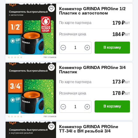
Коннектор GRINDA PROline 1/2
Пластик с автостопом
179 ₽
По карте партнера
/
шт
184 ₽
Розничная цена
/
шт
В корзину
Нет отзывов
Коннектор GRINDA PROline 3/4
Пластик
173 ₽
По карте партнера
/
шт
178 ₽
Розничная цена
/
шт
В корзину
Нет отзывов
Коннектор GRINDA PROline
TТ-34I c ВН резьбой 3/4