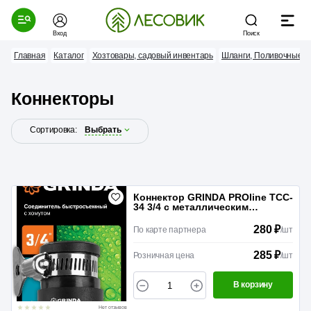
Вход
Поиск
Главная
Каталог
Хозтовары, садовый инвентарь
Шланги, Поливочные 
Коннекторы
Сортировка:
Выбрать
Коннектор GRINDA PROline TCC-
34 3/4 c металлическим
хомутом
280 ₽
По карте партнера
/
шт
285 ₽
Розничная цена
/
шт
В корзину
Нет отзывов