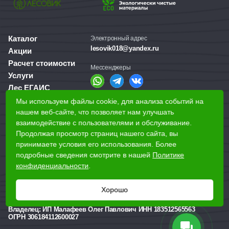
Каталог
Электронный адрес
lesovik018@yandex.ru
Акции
Расчет стоимости
Мессенджеры
Услуги
Лес ЕГАИС
О компании
Мы используем файлы cookie, для анализа событий на
Справочная служба
Доставка и оплата
нашем веб-сайте, что позволяет нам улучшать
+7 (3412) 77-60-50
взаимодействие с пользователями и обслуживание.
Для бизнеса
Продолжая просмотр страниц нашего сайта, вы
принимаете условия его использования. Более
Наши магазины
подробные сведения смотрите в нашей
Политике
конфиденциальности
.
Наши адреса
Ижевск, Воткинское шоссе, 340
Хорошо
Реквизиты
Владелец:
ИП Малафеев Олег Павлович ИНН 183512565563
ОГРН 306184112600027