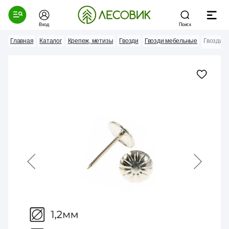
Вход
Поиск
Главная
Каталог
Крепеж, метизы
Гвозди
Гвозди мебельные
Гвозди м