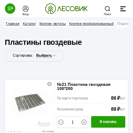
Вход
Поиск
Главная
Каталог
Крепеж, метизы
Крепеж перфорированный
Пластины
Пластины гвоздевые
Сортировка:
Выбрать
№21 Пластина гвоздевая
100*200
86 ₽
По карте партнера
/
шт
88 ₽
Розничная цена
/
шт
В корзину
Нет отзывов