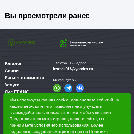
Вы просмотрели ранее
Каталог
Электронный адрес
lesovik018@yandex.ru
Акции
Расчет стоимости
Мессенджеры
Услуги
Лес ЕГАИС
О компании
Мы используем файлы cookie, для анализа событий на
Справочная служба
нашем веб-сайте, что позволяет нам улучшать
Доставка и оплата
+7 (3412) 77-60-50
взаимодействие с пользователями и обслуживание.
Для бизнеса
Продолжая просмотр страниц нашего сайта, вы
принимаете условия его использования. Более
Наши магазины
подробные сведения смотрите в нашей
Политике