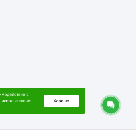
жности.
 бюджетом!
аимодействие с
 использования.
Хорошо