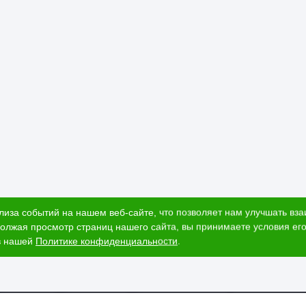
 использовать на открытом воздухе или в условиях повышенной вла
ристики:
с фосфатированным покрытием.
рсальная.
й.
ерновых работ, временных конструкций и проектов с ограниченным
лиза событий на нашем веб-сайте, что позволяет нам улучшать вз
олжая просмотр страниц нашего сайта, вы принимаете условия его
в нашей
Политике конфиденциальности
.