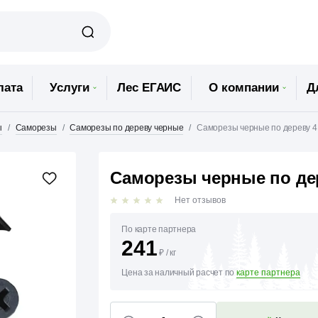
лата
Услуги
Лес ЕГАИС
О компании
Д
ы
Саморезы
Саморезы по дереву черные
Саморезы черные по дереву 4
Саморезы черные по де
Нет отзывов
По карте партнера
241
₽
/
кг
Цена за наличный расчет по
карте партнера