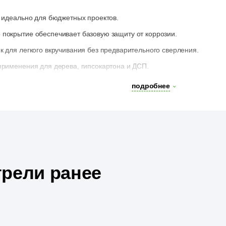
, идеально для бюджетных проектов.
покрытие обеспечивает базовую защиту от коррозии.
 для легкого вкручивания без предварительного сверления.
применения для дерева, гипсокартона и ДСП.
ренних работ в сухих условиях.
подробнее
я:
онных конструкций.
бели из ДСП или фанеры.
нных элементов в черновых работах.
ых конструкций и перегородок.
рели ранее
тивных элементов внутри помещений.
саморезов рекомендуется использовать биту PH2.