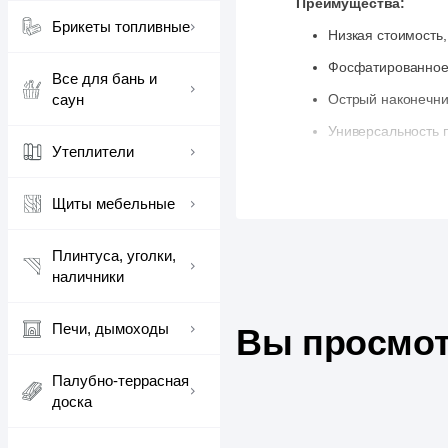
Преимущества:
Брикеты топливные
Низкая стоимость
Фосфатированное 
Все для бань и
саун
Острый наконечник
Универсальность 
Утеплители
Подходят для внут
Варианты применени
Щиты мебельные
Монтаж гипсокарт
Плинтуса, уголки,
Сборка легкой ме
наличники
Крепление деревя
Установка временн
Печи, дымоходы
Вы просмот
Крепление декора
Палубно-террасная
Особенности:
доска
Для вкручивания 