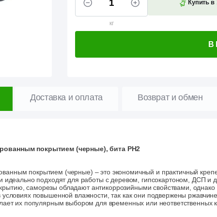
Купить в 
кг
В
Доставка и оплата
Возврат и обмен
рованным покрытием (черные), бита PH2
ванным покрытием (черные) – это экономичный и практичный крепе
ни идеально подходят для работы с деревом, гипсокартоном, ДСП и
рытию, саморезы обладают антикоррозийными свойствами, однако и
в условиях повышенной влажности, так как они подвержены ржавчин
елает их популярным выбором для временных или неответственных к