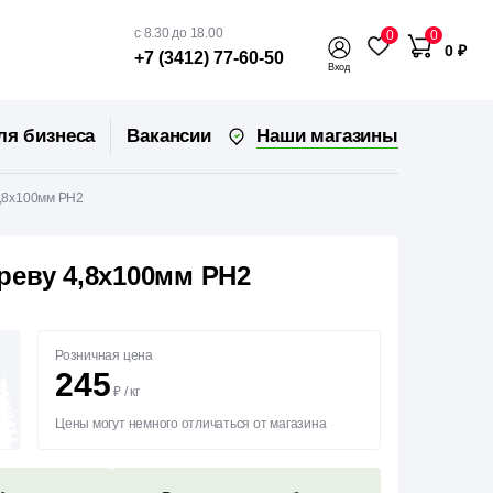
с 8.30 до 18.00
0
0
0 ₽
+7 (3412) 77-60-50
Вход
Наши магазины
ля бизнеса
Вакансии
,8х100мм PH2
реву 4,8х100мм PH2
Розничная цена
245
₽
/
кг
Цены могут немного отличаться от магазина