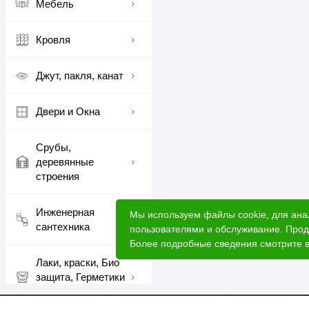
Не рекомендуется
Мебель
Технические характе
Кровля
Материал: сталь 
Тип резьбы: униве
Джут, пакля, канат
Наконечник: остры
Двери и Окна
Идеальный выбор для ч
Срубы,
деревянные
строения
Инженерная
Мы используем файлы cookie, для ана
сантехника
пользователями и обслуживание. Прод
Более подробные сведения смотрите 
Лаки, краски, Био
защита, Герметики
шовные