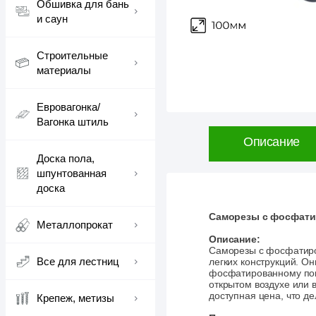
Обшивка для бань
и саун
Строительные
материалы
Евровагонка/
Вагонка штиль
Описание
Доска пола,
шпунтованная
доска
Саморезы с фосфати
Металлопрокат
Описание:
Саморезы с фосфатиро
Все для лестниц
легких конструкций. О
фосфатированному пок
открытом воздухе или 
доступная цена, что д
Крепеж, метизы