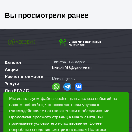
Вы просмотрели ранее
Каталог
Электронный адрес
lesovik018@yandex.ru
Акции
Расчет стоимости
Мессенджеры
Услуги
Лес ЕГАИС
О компании
Мы используем файлы cookie, для анализа событий на
Справочная служба
Доставка и оплата
нашем веб-сайте, что позволяет нам улучшать
+7 (3412) 77-60-50
взаимодействие с пользователями и обслуживание.
Для бизнеса
Продолжая просмотр страниц нашего сайта, вы
принимаете условия его использования. Более
Наши магазины
подробные сведения смотрите в нашей
Политике