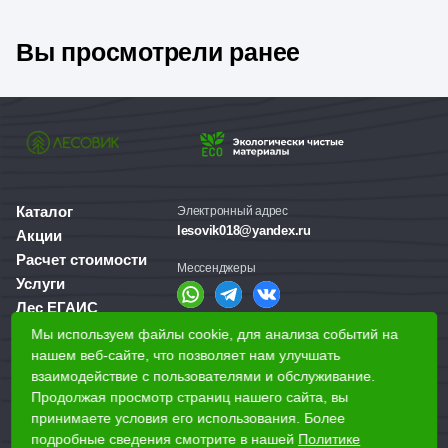
Вы просмотрели ранее
Каталог
Электронный адрес
lesovik018@yandex.ru
Акции
Расчет стоимости
Мессенджеры
Услуги
Лес ЕГАИС
О компании
Мы используем файлы cookie, для анализа событий на
Справочная служба
Доставка и оплата
нашем веб-сайте, что позволяет нам улучшать
+7 (3412) 77-60-50
взаимодействие с пользователями и обслуживание.
Для бизнеса
Продолжая просмотр страниц нашего сайта, вы
принимаете условия его использования. Более
Наши магазины
подробные сведения смотрите в нашей
Политике