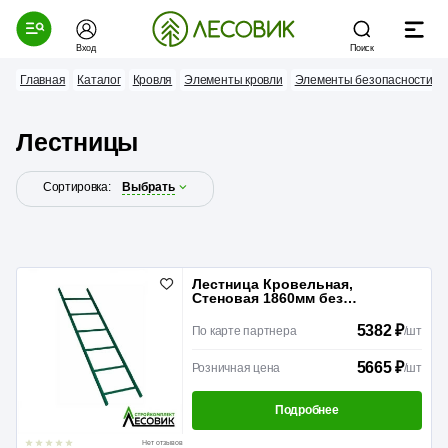
Вход
Поиск
Главная
Каталог
Кровля
Элементы кровли
Элементы безопасности кр
Лестницы
Сортировка:
Выбрать
Лестница Кровельная,
Стеновая 1860мм без
кронштейнов
5382 ₽
По карте партнера
/
шт
5665 ₽
Розничная цена
/
шт
Подробнее
Нет отзывов