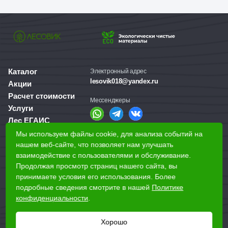
Каталог
Электронный адрес
lesovik018@yandex.ru
Акции
Расчет стоимости
Мессенджеры
Услуги
Лес ЕГАИС
О компании
Мы используем файлы cookie, для анализа событий на
Справочная служба
Доставка и оплата
нашем веб-сайте, что позволяет нам улучшать
+7 (3412) 77-60-50
взаимодействие с пользователями и обслуживание.
Для бизнеса
Продолжая просмотр страниц нашего сайта, вы
принимаете условия его использования. Более
Наши магазины
подробные сведения смотрите в нашей
Политике
конфиденциальности
.
Наши адреса
Ижевск, Воткинское шоссе, 340
Хорошо