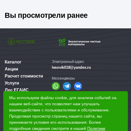
Вы просмотрели ранее
Каталог
Электронный адрес
lesovik018@yandex.ru
Акции
Расчет стоимости
Мессенджеры
Услуги
Лес ЕГАИС
О компании
Мы используем файлы cookie, для анализа событий на
Справочная служба
Доставка и оплата
нашем веб-сайте, что позволяет нам улучшать
+7 (3412) 77-60-50
взаимодействие с пользователями и обслуживание.
Для бизнеса
Продолжая просмотр страниц нашего сайта, вы
принимаете условия его использования. Более
Наши магазины
подробные сведения смотрите в нашей
Политике