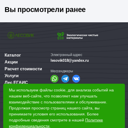
Вы просмотрели ранее
Каталог
Электронный адрес
lesovik018@yandex.ru
Акции
Расчет стоимости
Мессенджеры
Услуги
Лес ЕГАИС
О компании
Мы используем файлы cookie, для анализа событий на
Справочная служба
Доставка и оплата
нашем веб-сайте, что позволяет нам улучшать
+7 (3412) 77-60-50
взаимодействие с пользователями и обслуживание.
Для бизнеса
Продолжая просмотр страниц нашего сайта, вы
принимаете условия его использования. Более
Наши магазины
подробные сведения смотрите в нашей
Политике
конфиденциальности
.