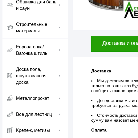
Обшивка для бань
и саун
Строительные
материалы
Доставка и оп
Евровагонка/
Вагонка штиль
Доска пола,
Доставка
шпунтованная
Мы доставим ваш зак
доска
только на ваш заказ б
сообщить точное врем
Металлопрокат
Для доставки мы исп
требуется выгрузка, м
Все для лестниц
Стоимость доставки
сумму вам назовет ме
Крепеж, метизы
Оплата