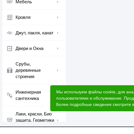
Мебель
Кровля
Джут, пакля, канат
Двери и Окна
Срубы,
деревянные
строения
Мы используем файлы cookie, для ана
Инженерная
пользователями и обслуживание. Прод
сантехника
Более подробные сведения смотрите 
Лаки, краски, Био
защита, Герметики
шовные