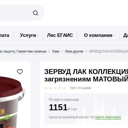
лата
Услуги
Лес ЕГАИС
О компании
Д
Био защита, Герметики шовные
Лаки
Лаки другие
ЗЕРВУД ЛАК КОЛЛЕКЦИЯ 
ЗЕРВУД ЛАК КОЛЛЕКЦИЯ 
загрязнениям МАТОВЫЙ 
Нет отзывов
По карте партнера
1151
₽
/
шт
Цена за наличный расчет по
карте партнера