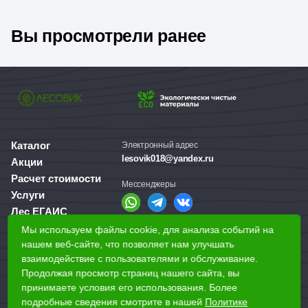
Вы просмотрели ранее
Каталог
Электронный адрес
lesovik018@yandex.ru
Акции
Расчет стоимости
Мессенджеры
Услуги
Лес ЕГАИС
О компании
Мы используем файлы cookie, для анализа событий на
Справочная служба
Доставка и оплата
нашем веб-сайте, что позволяет нам улучшать
+7 (3412) 77-60-50
взаимодействие с пользователями и обслуживание.
Для бизнеса
Продолжая просмотр страниц нашего сайта, вы
принимаете условия его использования. Более
Наши магазины
подробные сведения смотрите в нашей
Политике