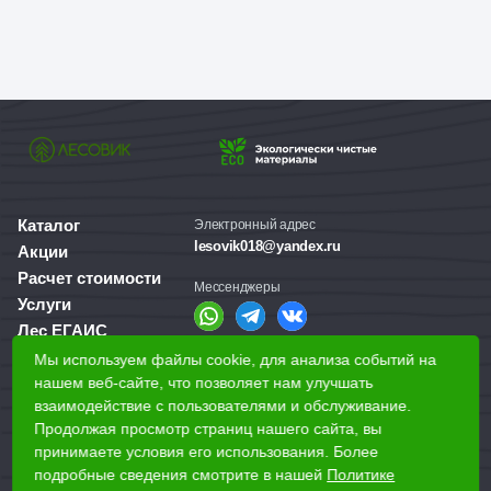
Каталог
Электронный адрес
lesovik018@yandex.ru
Акции
Расчет стоимости
Мессенджеры
Услуги
Лес ЕГАИС
О компании
Мы используем файлы cookie, для анализа событий на
Справочная служба
Доставка и оплата
нашем веб-сайте, что позволяет нам улучшать
+7 (3412) 77-60-50
взаимодействие с пользователями и обслуживание.
Для бизнеса
Продолжая просмотр страниц нашего сайта, вы
принимаете условия его использования. Более
Наши магазины
подробные сведения смотрите в нашей
Политике