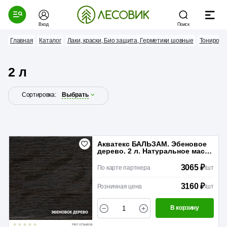
Вход
Поиск
Главная
Каталог
Лаки, краски, Био защита, Герметики шовные
Тонирова
2 л
Сортировка:
Выбрать
Акватекс БАЛЬЗАМ. Эбеновое
дерево. 2 л. Натуральное масло
для древесины
3065 ₽
По карте партнера
/
шт
3160 ₽
Розничная цена
/
шт
В корзину
Нет отзывов