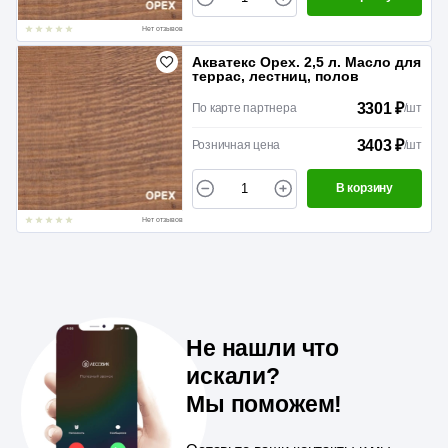
Нет отзывов
Акватекс Орех. 2,5 л. Масло для
террас, лестниц, полов
3301 ₽
По карте партнера
/
шт
3403 ₽
Розничная цена
/
шт
В корзину
Нет отзывов
Не нашли что
искали?
Мы поможем!