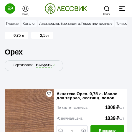
Вход
Поиск
Главная
Каталог
Лаки, краски, Био защита, Герметики шовные
Тонирова
0,75 л
2,5 л
Орех
Сортировка:
Выбрать
Акватекс Орех. 0,75 л. Масло
для террас, лестниц, полов
1008 ₽
По карте партнера
/
шт
1039 ₽
Розничная цена
/
шт
В корзину