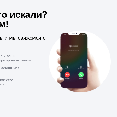
то искали?
м!
ты и мы свяжемся с
ие и ваши
ормировать заявку
 имеющимся
ичество
ачу