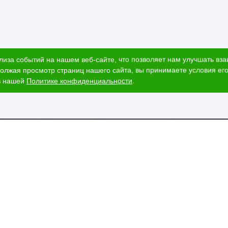
лиза событий на нашем веб-сайте, что позволяет нам улучшать вз
олжая просмотр страниц нашего сайта, вы принимаете условия его
в нашей
Политике конфиденциальности
.
ог
Наши адреса
и
Ижевск, Воткинское шоссе, 340
т стоимости
и
ЕГАИС
пании