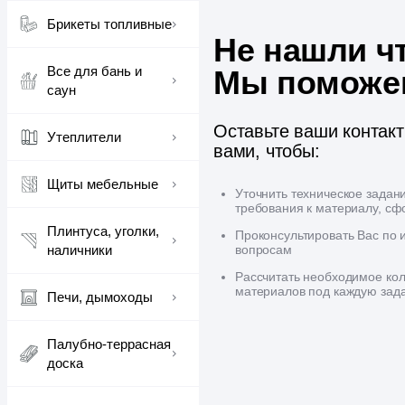
Брикеты топливные
Не нашли ч
Все для бань и
Мы поможе
саун
Оставьте ваши контак
Утеплители
вами, чтобы:
Щиты мебельные
Уточнить техническое задан
требования к материалу, сф
Плинтуса, уголки,
Проконсультировать Вас по
вопросам
наличники
Рассчитать необходимое кол
материалов под каждую зад
Печи, дымоходы
Палубно-террасная
доска