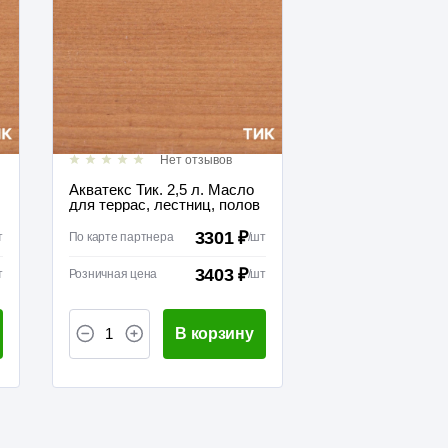
Нет отзывов
Акватекс Тик. 2,5 л. Масло
для террас, лестниц, полов
3301 ₽
т
По карте партнера
/
шт
3403 ₽
т
Розничная цена
/
шт
В корзину