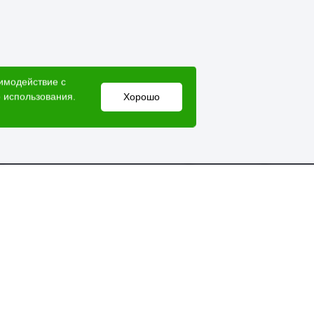
аимодействие с
 использования.
Хорошо
Электронный адрес
lesovik018@yandex.ru
Мессенджеры
Справочная служба