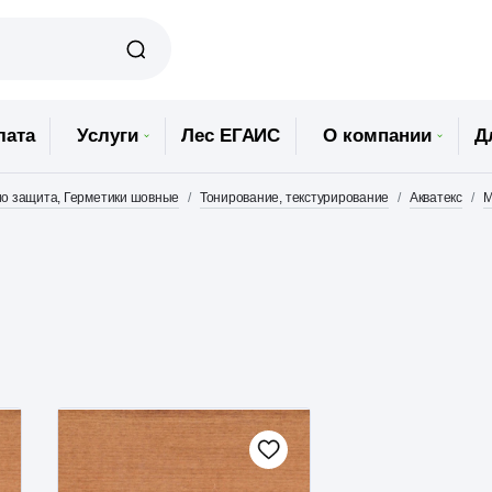
лата
Услуги
Лес ЕГАИС
О компании
Д
Био защита, Герметики шовные
Тонирование, текстурирование
Акватекс
М