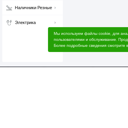
Наличники Резные
Электрика
Мы используем файлы cookie, для ана
пользователями и обслуживание. Прод
Более подробные сведения смотрите 
Катал
Акци
Расче
Услуг
2026 © Лесовик - интернет-магазин.
Лес 
Данный интернет-сайт носит исключительно
О ком
информационный характер, вся информация носит