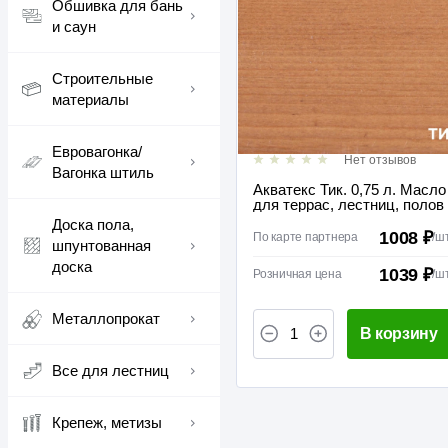
Обшивка для бань
и саун
Строительные
материалы
Евровагонка/
Нет отзывов
Вагонка штиль
Акватекс Тик. 0,75 л. Масло
для террас, лестниц, полов
Доска пола,
1008 ₽
По карте партнера
/
ш
шпунтованная
доска
1039 ₽
Розничная цена
/
ш
Металлопрокат
В корзину
Все для лестниц
Крепеж, метизы