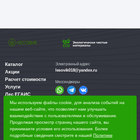
Каталог
Электронный адрес
lesovik018@yandex.ru
Акции
Расчет стоимости
Мессенджеры
Услуги
Лес ЕГАИС
О компании
Мы используем файлы cookie, для анализа событий на
Справочная служба
Доставка и оплата
нашем веб-сайте, что позволяет нам улучшать
+7 (3412) 77-60-50
взаимодействие с пользователями и обслуживание.
Для бизнеса
Продолжая просмотр страниц нашего сайта, вы
принимаете условия его использования. Более
Наши магазины
подробные сведения смотрите в нашей
Политике