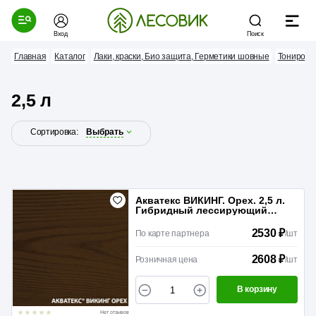
Вход
Поиск
Главная
Каталог
Лаки, краски, Био защита, Герметики шовные
Тонирова
2,5 л
Сортировка:
Выбрать
Акватекс ВИКИНГ. Орех. 2,5 л.
Гибридный лессирующий
антисептик для дерева
2530 ₽
По карте партнера
/
шт
2608 ₽
Розничная цена
/
шт
В корзину
Нет отзывов