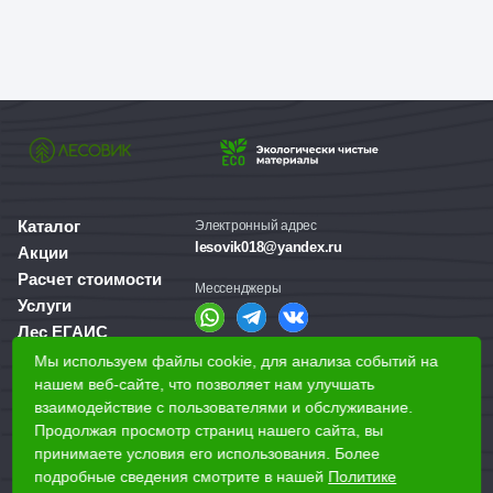
Каталог
Электронный адрес
lesovik018@yandex.ru
Акции
Расчет стоимости
Мессенджеры
Услуги
Лес ЕГАИС
О компании
Мы используем файлы cookie, для анализа событий на
Справочная служба
Доставка и оплата
нашем веб-сайте, что позволяет нам улучшать
+7 (3412) 77-60-50
взаимодействие с пользователями и обслуживание.
Для бизнеса
Продолжая просмотр страниц нашего сайта, вы
принимаете условия его использования. Более
Наши магазины
подробные сведения смотрите в нашей
Политике