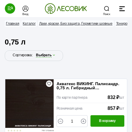
Вход
Поиск
Главная
Каталог
Лаки, краски, Био защита, Герметики шовные
Тонирова
0,75 л
Сортировка:
Выбрать
Акватекс ВИКИНГ. Палисандр.
0,75 л. Гибридный
лессирующий антисептик для
дерева
832 ₽
По карте партнера
/
шт
857 ₽
Розничная цена
/
шт
В корзину
Нет отзывов