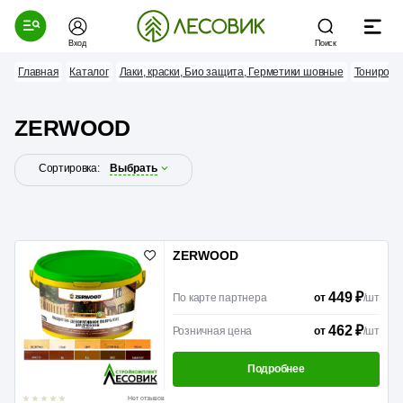
Вход
Поиск
Главная
Каталог
Лаки, краски, Био защита, Герметики шовные
Тонирова
ZERWOОD
Сортировка:
Выбрать
ZERWOOD
449 ₽
По карте партнера
/
шт
от
462 ₽
Розничная цена
/
шт
от
Подробнее
Нет отзывов