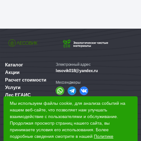
Каталог
Электронный адрес
lesovik018@yandex.ru
Акции
Расчет стоимости
Мессенджеры
Услуги
Лес ЕГАИС
О компании
Мы используем файлы cookie, для анализа событий на
Справочная служба
Доставка и оплата
нашем веб-сайте, что позволяет нам улучшать
+7 (3412) 77-60-50
взаимодействие с пользователями и обслуживание.
Для бизнеса
Продолжая просмотр страниц нашего сайта, вы
принимаете условия его использования. Более
Наши магазины
подробные сведения смотрите в нашей
Политике