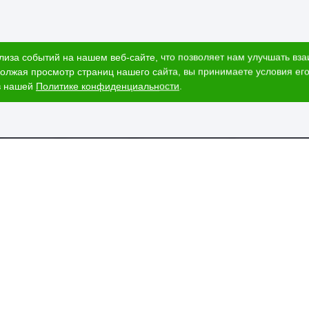
лиза событий на нашем веб-сайте, что позволяет нам улучшать вз
олжая просмотр страниц нашего сайта, вы принимаете условия его
в нашей
Политике конфиденциальности
.
ог
Наши адреса
и
Ижевск, Воткинское шоссе, 340
т стоимости
и
ЕГАИС
пании
вка и оплата
изнеса