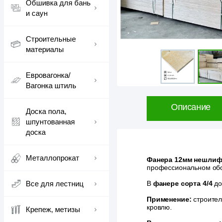
Обшивка для бань
и саун
Строительные
материалы
Евровагонка/
Вагонка штиль
Описание
Доска пола,
шпунтованная
доска
Металлопрокат
Фанера 12мм нешлифо
профессиональном обо
Все для лестниц
В
фанере сорта 4/4
до
Применение:
строител
кровлю.
Крепеж, метизы