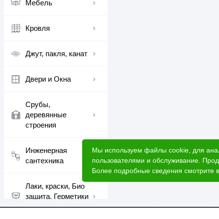
Мебель
Кровля
Джут, пакля, канат
Двери и Окна
Срубы,
деревянные
строения
Мы используем файлы cookie, для ана
Инженерная
пользователями и обслуживание. Прод
сантехника
Более подробные сведения смотрите 
Лаки, краски, Био
защита, Герметики
шовные