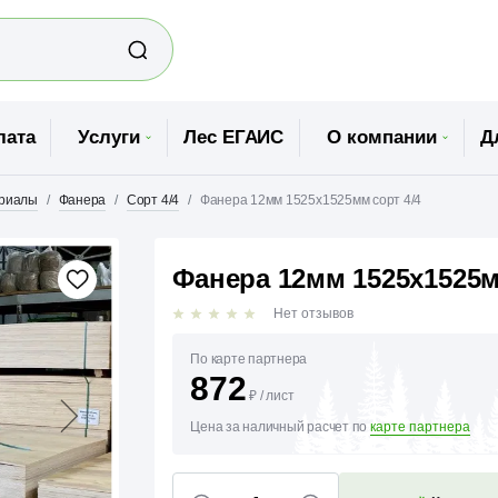
лата
Услуги
Лес ЕГАИС
О компании
Д
ериалы
Фанера
Сорт 4/4
Фанера 12мм 1525х1525мм сорт 4/4
Фанера 12мм 1525х1525м
Нет отзывов
По карте партнера
872
₽
/
лист
Цена за наличный расчет по
карте партнера