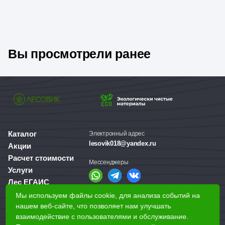
Вы просмотрели ранее
Каталог
Электронный адрес
lesovik018@yandex.ru
Акции
Расчет стоимости
Мессенджеры
Услуги
Лес ЕГАИС
О компании
Мы используем файлы cookie, для анализа событий на
Справочная служба
Доставка и оплата
нашем веб-сайте, что позволяет нам улучшать
+7 (3412) 77-60-50
взаимодействие с пользователями и обслуживание.
Для бизнеса