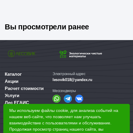
Вы просмотрели ранее
Каталог
Электронный адрес
lesovik018@yandex.ru
Акции
Расчет стоимости
Мессенджеры
Услуги
Лес ЕГАИС
О компании
Мы используем файлы cookie, для анализа событий на
Справочная служба
нашем веб-сайте, что позволяет нам улучшать
Доставка и оплата
+7 (3412) 77-60-50
взаимодействие с пользователями и обслуживание.
Для бизнеса
Продолжая просмотр страниц нашего сайта, вы