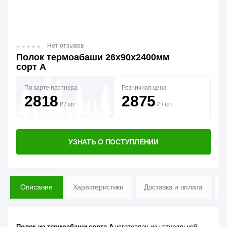
Нет отзывов
Полок термоабаши 26х90х2400мм
сорт А
По карте партнера
Розничная цена
2818
2875
₽
/
шт
₽
/
шт
УЗНАТЬ О ПОСТУПЛЕНИИ
Описание
Характеристики
Доставка и оплата
В
Полок из термоабаши сорта А
изготовлен из натуральной