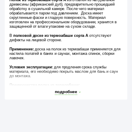
древесины (африканский дуб), предварительно прошедшей
обработку в сушильной камере. После чего материал
обрабатывается паром под давлением. Доска имеет
скругленные фаски и гладкую поверхность. Материал
изготовлен на профессиональном оборудовании, хранится в
защищенной от влаги упаковке на сухом складе.
В
полковой доске из термоабаши сорта А
отсутствуют
дефекты на лицевой стороне.
Применение:
доска на полок из термоабаши применяется для
настила полатей в банях и саунах, монтажа спинок, сборки
лавочек.
Условия эксплуатации:
для продления срока службы
материала, его необходимо покрыть маслом для бань и саун
до монтажа.
Преимущества полка из термоабаши:
подробнее
·
Низкая теплопроводность.
Доска из термоабаши слабо
нагревается, что позволяет комфортно расположиться на
полке.
·
Долговечность и устойчивость к гниению.
Благодаря
термической обработке доска становится невероятно
долговечной и устойчивой к гниению.
·
Эстетическая привлекательность.
Красивый тёмно-