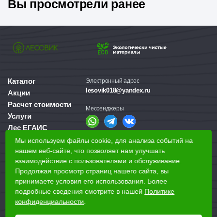
Вы просмотрели ранее
коричневый цвет и скруглённый радиус придают доске
эстетическую привлекательность.
Каталог
Электронный адрес
lesovik018@yandex.ru
Акции
Расчет стоимости
Мессенджеры
Услуги
Лес ЕГАИС
О компании
Мы используем файлы cookie, для анализа событий на
Справочная служба
Доставка и оплата
нашем веб-сайте, что позволяет нам улучшать
+7 (3412) 77-60-50
взаимодействие с пользователями и обслуживание.
Для бизнеса
Продолжая просмотр страниц нашего сайта, вы
принимаете условия его использования. Более
Наши магазины
подробные сведения смотрите в нашей
Политике
конфиденциальности
.
Наши адреса