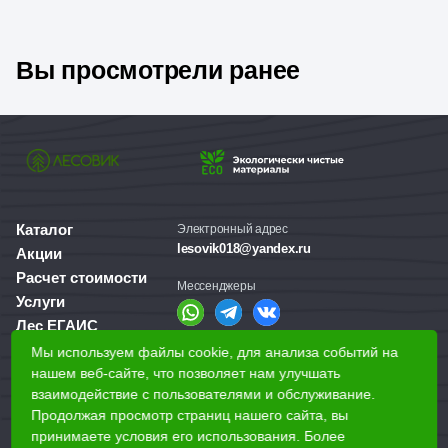
Вы просмотрели ранее
Каталог
Электронный адрес
lesovik018@yandex.ru
Акции
Расчет стоимости
Мессенджеры
Услуги
Лес ЕГАИС
О компании
Мы используем файлы cookie, для анализа событий на
Справочная служба
нашем веб-сайте, что позволяет нам улучшать
Доставка и оплата
+7 (3412) 77-60-50
взаимодействие с пользователями и обслуживание.
Для бизнеса
Продолжая просмотр страниц нашего сайта, вы
принимаете условия его использования. Более
Наши магазины