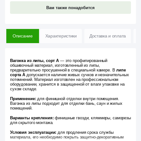
Вам также понадобится
Описание
Характеристики
Доставка и оплата
В
Вагонка из липы, сорт А
— это профилированный
обшивочный материал, изготовленный из липы,
предварительно просушенной в специальной камере. В
липе
сорта А
допускается наличие живых сучков и незначительных
потемнений. Материал изготовлен на профессиональном
оборудовании, хранится в защищенной от влаги упаковке на
сухом складе.
Применение:
для финишной отделки внутри помещения.
Вагонка из липы подходит для отделки бань, саун и жилых
помещений.
Варианты крепления:
финишные гвозди, кляммеры, саморезы
для скрытого монтажа.
Условия эксплуатации:
для продления срока службы
материала, его необходимо покрыть защитно-декоративным