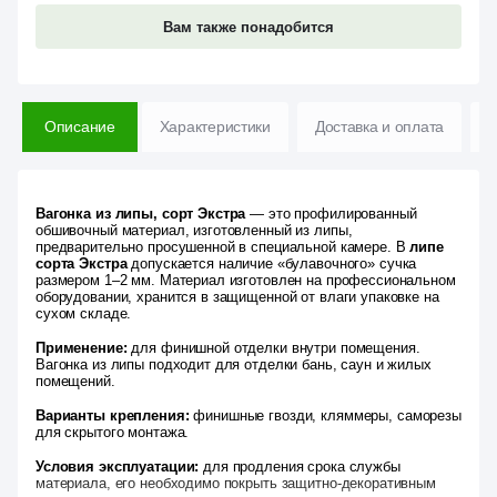
Вам также понадобится
Описание
Характеристики
Доставка и оплата
В
Вагонка из липы, сорт Экстра
— это профилированный
обшивочный материал, изготовленный из липы,
предварительно просушенной в специальной камере. В
липе
сорта Экстра
допускается наличие «булавочного» сучка
размером 1–2 мм. Материал изготовлен на профессиональном
оборудовании, хранится в защищенной от влаги упаковке на
сухом складе.
Применение:
для финишной отделки внутри помещения.
Вагонка из липы подходит для отделки бань, саун и жилых
помещений.
Варианты крепления:
финишные гвозди, кляммеры, саморезы
для скрытого монтажа.
Условия эксплуатации:
для продления срока службы
материала, его необходимо покрыть защитно-декоративным