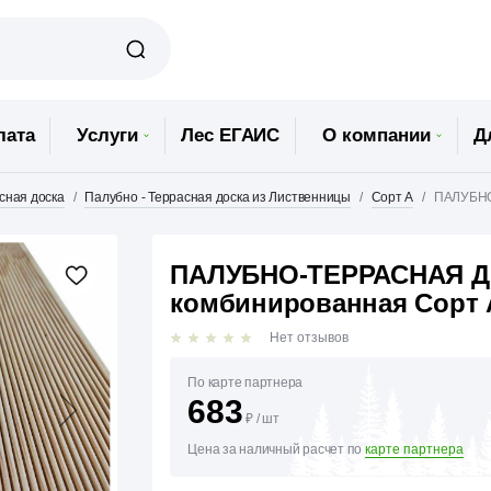
лата
Услуги
Лес ЕГАИС
О компании
Д
сная доска
Палубно - Террасная доска из Лиственницы
Сорт А
ПАЛУБНО
ПАЛУБНО-ТЕРРАСНАЯ ДО
комбинированная Сорт 
Нет отзывов
По карте партнера
683
₽
/
шт
Цена за наличный расчет по
карте партнера