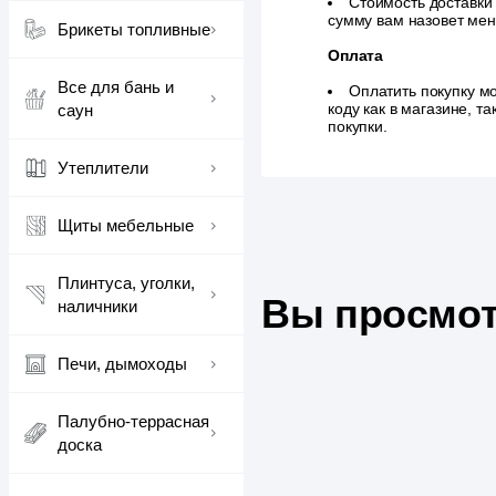
Стоимость доставки
сумму вам назовет ме
Брикеты топливные
Оплата
Все для бань и
Оплатить покупку м
коду как в магазине, 
саун
покупки.
Утеплители
Щиты мебельные
Плинтуса, уголки,
Вы просмот
наличники
Печи, дымоходы
Палубно-террасная
доска