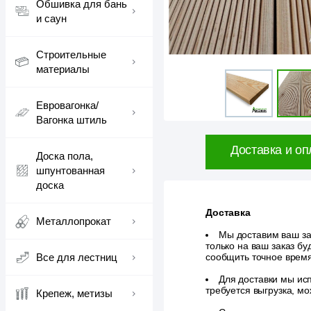
Обшивка для бань
и саун
Строительные
материалы
Евровагонка/
Вагонка штиль
Доставка и оп
Доска пола,
шпунтованная
доска
Доставка
Металлопрокат
Мы доставим ваш зак
только на ваш заказ б
Все для лестниц
сообщить точное врем
Для доставки мы исп
требуется выгрузка, м
Крепеж, метизы