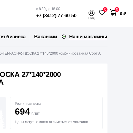
с 8.30 до 18.00
0
0
0 ₽
+7 (3412) 77-60-50
Вход
Наши магазины
ля бизнеса
Вакансии
-ТЕРРАСНАЯ ДОСКА 27*140*2000 комбинированная Сорт А
СКА 27*140*2000
А
Розничная цена
694
₽
/
шт
Цены могут немного отличаться от магазина