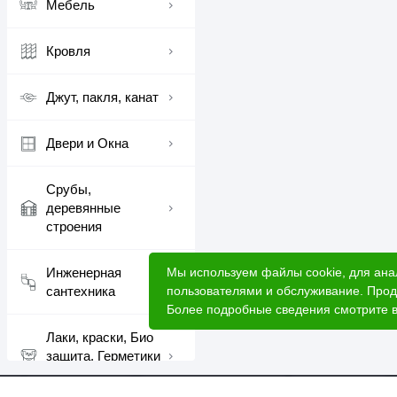
Мебель
Кровля
Джут, пакля, канат
Двери и Окна
Срубы,
деревянные
строения
Мы используем файлы cookie, для ана
Инженерная
пользователями и обслуживание. Прод
сантехника
Более подробные сведения смотрите 
Лаки, краски, Био
защита, Герметики
шовные