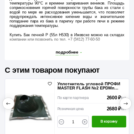
температуры 90°C и времени запаривания веников. Площадь
соприкосновения горячей поверхности трубы бака из стали с
водой по мере ее расходования уменьшается, что позволяет
предупреждать интенсивное кипение воды и значительное
попадание пара из бака в парилку при работе печи в режиме
поддержания температуры.
Купить Бак печной Р (55л Н530) в Ижевске можно на складах
компании или позвонить по тел. +7 (3412) 77-60-50
подробнее
С этим товаром покупают
Уплотнитель угловой ПРОФИ
MASTER FLASH №2 EPDMп
Зеленый
2600 ₽
По карте партнера
/
шт
2680 ₽
Розничная цена
/
шт
В корзину