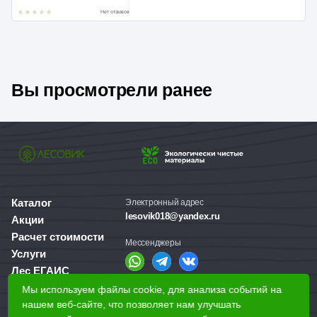
Нет отзывов
Вы просмотрели ранее
Каталог
Электронный адрес
lesovik018@yandex.ru
Акции
Расчет стоимости
Мессенджеры
Услуги
Лес ЕГАИС
О компании
Мы используем файлы cookie, для анализа событий на
Справочная служба
нашем веб-сайте, что позволяет нам улучшать
Доставка и оплата
+7 (3412) 77-60-50