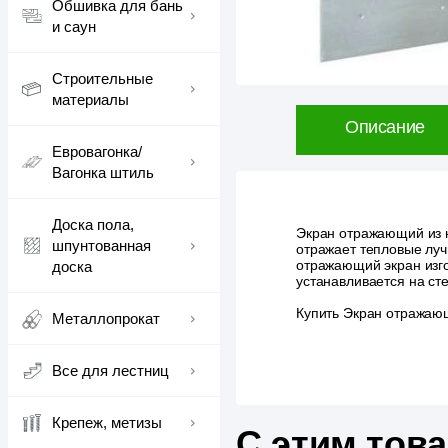
Обшивка для бань
и саун
Строительные
материалы
Описание
Евровагонка/
Вагонка штиль
Доска пола,
Экран отражающий из н
шпунтованная
отражает тепловые лу
отражающий экран изг
доска
устанавливается на ст
Купить Экран отражающ
Металлопрокат
Все для лестниц
Крепеж, метизы
С этим тов