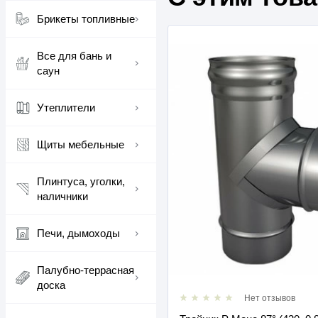
Брикеты топливные
Все для бань и
саун
Утеплители
Щиты мебельные
Плинтуса, уголки,
наличники
Печи, дымоходы
Палубно-террасная
доска
Нет отзывов
Нет отзывов