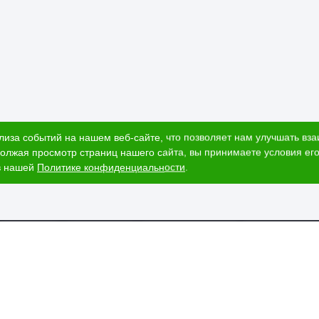
лиза событий на нашем веб-сайте, что позволяет нам улучшать вз
олжая просмотр страниц нашего сайта, вы принимаете условия его
в нашей
Политике конфиденциальности
.
ог
Наши адреса
и
Ижевск, Воткинское шоссе, 340
т стоимости