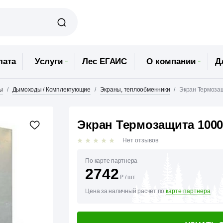
лата
Услуги
Лес ЕГАИС
О компании
Д
ы
Дымоходы / Комплектующие
Экраны, теплообменники
Экран Термозащ
Экран Термозащита 1000*8
Нет отзывов
По карте партнера
2742
₽
/
шт
Цена за наличный расчет по
карте партнера