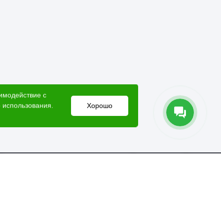
аимодействие с
 использования.
Хорошо
Электронный адрес
lesovik018@yandex.ru
Мессенджеры