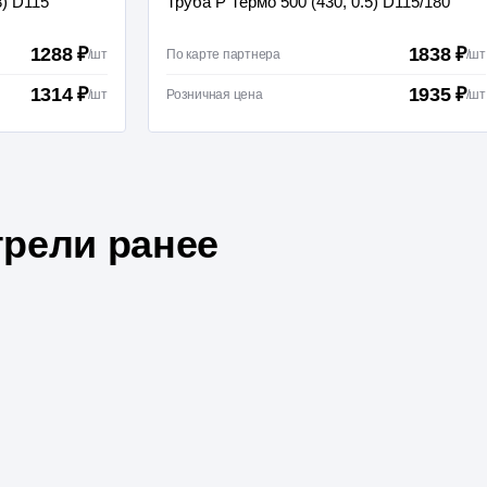
8) D115
Труба Р Термо 500 (430, 0.5) D115/180
1288 ₽
1838 ₽
/
шт
По карте партнера
/
шт
1314 ₽
1935 ₽
/
шт
Розничная цена
/
шт
рели ранее